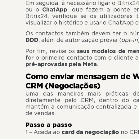
Em seguida, é necessário ligar o Bitrix2
ou o
ChatApp
, que fazem a ponte e
Bitrix24, verifique se os utilizadores
visualizar o histórico e usar o ChatAp
Os contactos também devem ter o nú
DDD
, além de autorização prévia (
opt-in
Por fim, revise os
seus modelos de m
for o primeiro contacto com o cliente 
pré-aprovadas pela Meta
.
Como enviar mensagem de Wh
CRM (Negociações)
Uma das maneiras mais práticas 
diretamente pelo CRM, dentro do c
mantém a comunicação centralizada e a
de vendas.
Passo a passo
1 – Aceda ao
card da negociação
no CR