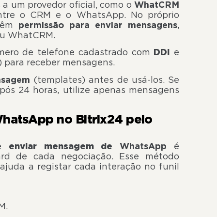
4 a um provedor oficial, como o
WhatCRM
ntre o CRM e o WhatsApp. No próprio
 têm
permissão para enviar mensagens
,
p ou WhatCRM.
mero de telefone cadastrado com
DDI
e
) para receber mensagens.
ensagem
(templates) antes de usá-los. Se
após 24 horas, utilize apenas mensagens
atsApp no Bitrix24 pelo
de
enviar mensagem de
WhatsApp
é
ard de cada negociação. Esse método
juda a registar cada interação no funil
M.