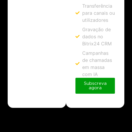
Transferência
para canais ou
utilizadores
Gravação de
dados no
Bitrix24 CRM
Campanhas
de chamadas
em massa
com IA
Subscreva
agora