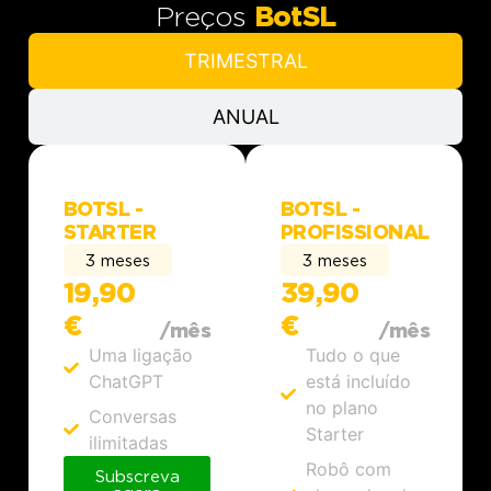
Preços
BotSL
TRIMESTRAL
ANUAL
BOTSL -
BOTSL -
STARTER
PROFISSIONAL
3 meses
3 meses
19,90
39,90
€
€
/mês
/mês
Uma ligação
Tudo o que
ChatGPT
está incluído
no plano
Conversas
Starter
ilimitadas
Robô com
Subscreva