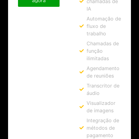
agora
chamadas de
IA
Automação de
fluxo de
trabalho
Chamadas de
função
ilimitadas
Agendamento
de reuniões
Transcritor de
áudio
Visualizador
de imagens
Integração de
métodos de
pagamento