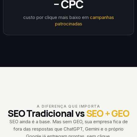
− CPC
custo por clique mais baixo em
campanhas
patrocinadas
A DIFERENÇA QUE IMPORTA
SEO Tradicional vs
SEO + GEO
SEO ainda é a base. Mas sem GEO, sua empresa fica de
fora das respostas que ChatGPT, Gemini e o próprio
Google já entregam prontas, sem clique.