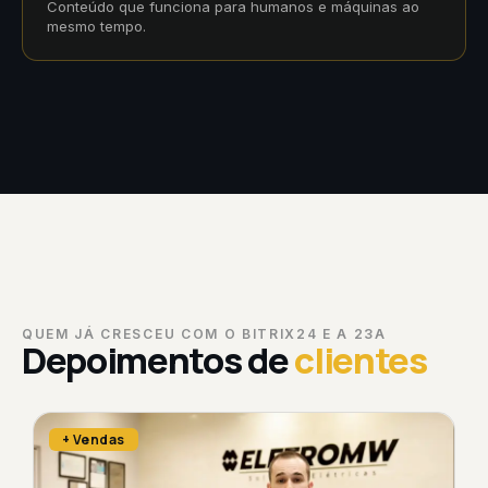
Conteúdo que funciona para humanos e máquinas ao
mesmo tempo.
QUEM JÁ CRESCEU COM O BITRIX24 E A 23A
Depoimentos de
clientes
+ Vendas