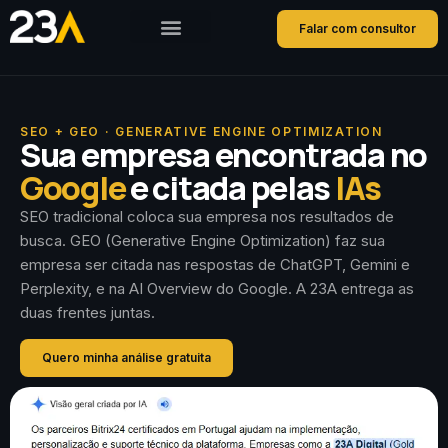
Falar com consultor
SEO + GEO · GENERATIVE ENGINE OPTIMIZATION
Sua empresa encontrada no
Google
e citada pelas
IAs
SEO tradicional coloca sua empresa nos resultados de
busca. GEO (Generative Engine Optimization) faz sua
empresa ser citada nas respostas de ChatGPT, Gemini e
Perplexity, e na AI Overview do Google. A 23A entrega as
duas frentes juntas.
Quero minha análise gratuita