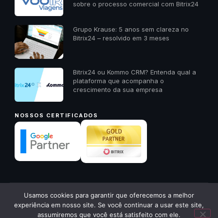
sobre o processo comercial com Bitrix24
Grupo Krause: 5 anos sem clareza no
Bitrix24 – resolvido em 3 meses
Bitrix24 ou Kommo CRM? Entenda qual a
plataforma que acompanha o
crescimento da sua empresa
NOSSOS CERTIFICADOS
✕
Usamos cookies para garantir que oferecemos a melhor
© 2026 23A Digital · Todos os direitos reservados ·
23a.com.pt
Quer receber um diagnóstico
experiência em nosso site. Se você continuar a usar este site,
gratuito da sua empresa? Me
Política de Privacidade
Voltar ao início ↑
assumiremos que você está satisfeito com ele.