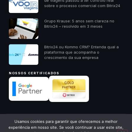
de viagens passou a ter controlo real
sobre o processo comercial com Bitrix24
Grupo Krause: 5 anos sem clareza no
Bitrix24 – resolvido em 3 meses
Bitrix24 ou Kommo CRM? Entenda qual a
plataforma que acompanha o
crescimento da sua empresa
NOSSOS CERTIFICADOS
✕
Usamos cookies para garantir que oferecemos a melhor
© 2026 23A Digital · Todos os direitos reservados ·
23a.com.pt
Quer receber um diagnóstico
experiência em nosso site. Se você continuar a usar este site,