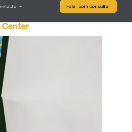
ontacto
Falar com consultor
t Center