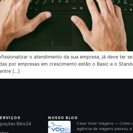
profissionalizar o atendimento da sua empresa, já deve te
adas por empresas em crescimento estão o Basic e o Sta
entre […]
ERVIÇOS
NOSSO BLOG
Case Vooir Viagens — Como
grações Bitrix24
agência de viagens passou a 
sites