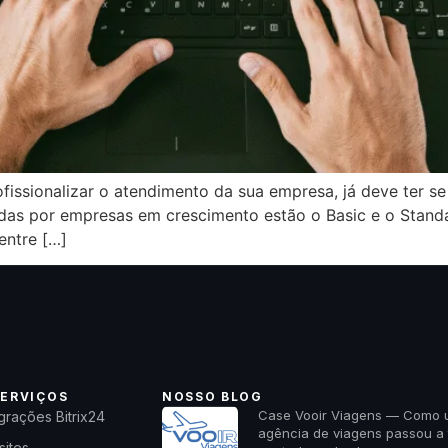
profissionalizar o atendimento da sua empresa, já deve te
adas por empresas em crescimento estão o Basic e o Sta
entre […]
ERVIÇOS
NOSSO BLOG
Case Vooir Viagens — Como
grações Bitrix24
agência de viagens passou a 
sites