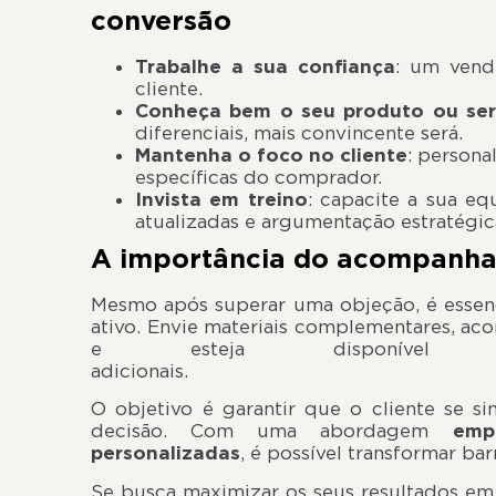
conversão
Trabalhe a sua confiança
: um vend
cliente.
Conheça bem o seu produto ou ser
diferenciais, mais convincente será.
Mantenha o foco no cliente
: persona
específicas do comprador.
Invista em treino
: capacite a sua e
atualizadas e argumentação estratégic
A importância do acompanh
Mesmo após superar uma objeção, é essenc
ativo. Envie materiais complementares, a
e esteja disponível p
adicion
O objetivo é garantir que o cliente se 
decisão. Com uma abordagem
emp
personalizadas
, é possível transformar ba
Se busca maximizar os seus resultados e