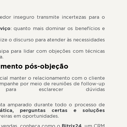
edor inseguro transmite incertezas para o
viço
: quanto mais dominar os benefícios e
lize o discurso para atender às necessidades
quipa para lidar com objeções com técnicas
a.
amento pós-objeção
ial manter o relacionamento com o cliente
companhe por meio de reuniões de follow-up
ara esclarecer dúvidas
ais.
sinta amparado durante todo o processo de
ática, perguntas certas e soluções
rreiras em oportunidades.
m vendas, conheça como o
Bitrix24
, um CRM