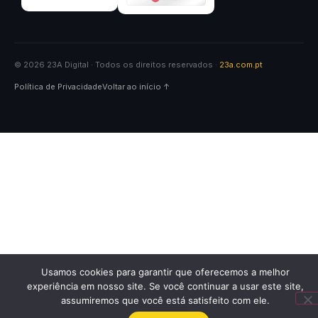
© 2026 23A Digital · Todos os direitos reservados ·
23a.com.pt
Política de Privacidade
Voltar ao início ↑
✕
Usamos cookies para garantir que oferecemos a melhor
Quer receber um diagnóstico
experiência em nosso site. Se você continuar a usar este site,
gratuito da sua empresa? Me
assumiremos que você está satisfeito com ele.
chama aqui!