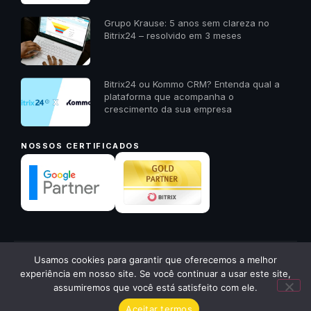
Grupo Krause: 5 anos sem clareza no
Bitrix24 – resolvido em 3 meses
Bitrix24 ou Kommo CRM? Entenda qual a
plataforma que acompanha o
crescimento da sua empresa
NOSSOS CERTIFICADOS
✕
Usamos cookies para garantir que oferecemos a melhor
© 2026 23A Digital · Todos os direitos reservados ·
23a.com.pt
Quer receber um diagnóstico
experiência em nosso site. Se você continuar a usar este site,
gratuito da sua empresa? Me
Política de Privacidade
Voltar ao início ↑
assumiremos que você está satisfeito com ele.
chama aqui!
Aceitar termos