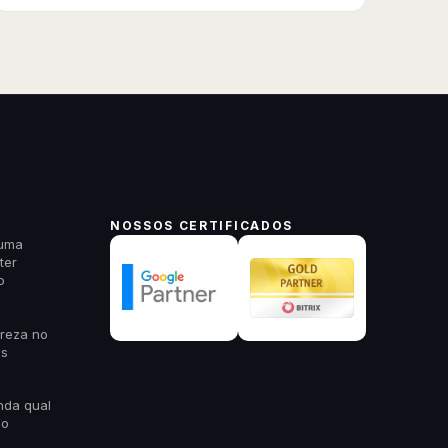
NOSSOS CERTIFICADOS
 uma
ter
o
areza no
es
nda qual
 o