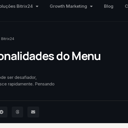
oluções Bitrix24
Growth Marketing
Blog
C
Bitrix24
onalidades do Menu
ode ser desafiador,
esce rapidamente. Pensando