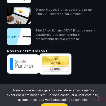
Grupo Krause: 5 anos sem clareza no
Bitrix24 – resolvido em 3 meses
Bitrix24 ou Kommo CRM? Entenda qual a
plataforma que acompanha o
crescimento da sua empresa
NOSSOS CERTIFICADOS
✕
Usamos cookies para garantir que oferecemos a melhor
© 2026 23A Digital · Todos os direitos reservados ·
23a.com.pt
Quer receber um diagnóstico
experiência em nosso site. Se você continuar a usar este site,
gratuito da sua empresa? Me
Política de Privacidade
Voltar ao início ↑
assumiremos que você está satisfeito com ele.
chama aqui!