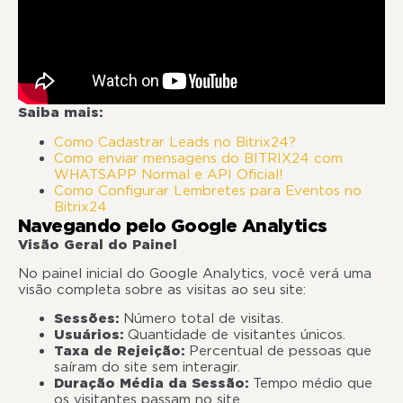
Saiba mais:
Como Cadastrar Leads no Bitrix24?
Como enviar mensagens do BITRIX24 com
WHATSAPP Normal e API Oficial!
Como Configurar Lembretes para Eventos no
Bitrix24
Navegando pelo Google Analytics
Visão Geral do Painel
No painel inicial do Google Analytics, você verá uma
visão completa sobre as visitas ao seu site:
Sessões:
Número total de visitas.
Usuários:
Quantidade de visitantes únicos.
Taxa de Rejeição:
Percentual de pessoas que
saíram do site sem interagir.
Duração Média da Sessão:
Tempo médio que
os visitantes passam no site.