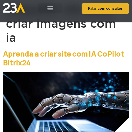
Etiqueta:
site para
Falar com consultor
criar imagens com
ia
Aprenda a criar site com IA CoPilot
Bitrix24