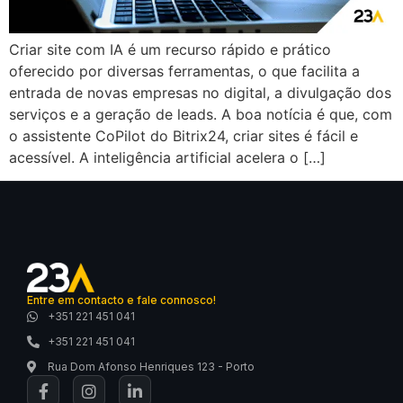
Criar site com IA é um recurso rápido e prático
oferecido por diversas ferramentas, o que facilita a
entrada de novas empresas no digital, a divulgação dos
serviços e a geração de leads. A boa notícia é que, com
o assistente CoPilot do Bitrix24, criar sites é fácil e
acessível. A inteligência artificial acelera o […]
Entre em contacto e fale connosco!
+351 221 451 041
+351 221 451 041
Rua Dom Afonso Henriques 123 - Porto