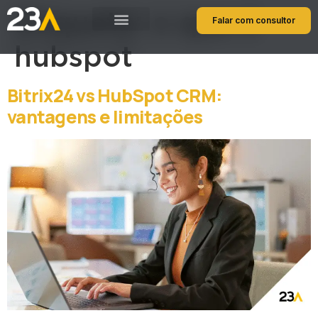
Etiqueta:
o que é
Falar com consultor
hubspot
Bitrix24 vs HubSpot CRM:
vantagens e limitações