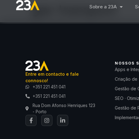
gav transport
Sobre a 23A
S
NOSSOS S
Apps e Inte
Entre em contacto e fale
Criação de 
connosco!
+351 221 451 041
Gestão de 
+351 221 451 041
SEO · Otimi
Rua Dom Afonso Henriques 123
Gestão de 
- Porto
Implementaç