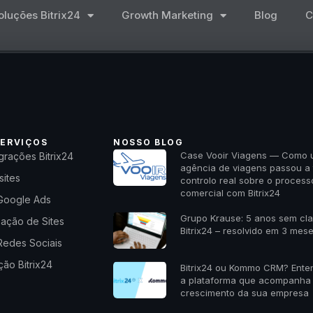
oluções Bitrix24
Growth Marketing
Blog
C
ERVIÇOS
NOSSO BLOG
Case Vooir Viagens — Como
grações Bitrix24
agência de viagens passou a 
sites
controlo real sobre o process
comercial com Bitrix24
Google Ads
Grupo Krause: 5 anos sem cl
zação de Sites
Bitrix24 – resolvido em 3 mes
Redes Sociais
ão Bitrix24
Bitrix24 ou Kommo CRM? Ente
a plataforma que acompanha
crescimento da sua empresa