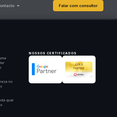
ontacto
Falar com consultor
NOSSOS CERTIFICADOS
 uma
ter
o
areza no
es
nda qual
 o