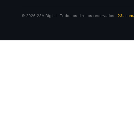
© 2026 23A Digital · Todos os direitos reservados ·
23a.com.