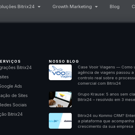
oluções Bitrix24
Growth Marketing
Blog
C
ERVIÇOS
NOSSO BLOG
Case Vooir Viagens — Como
grações Bitrix24
agência de viagens passou a 
sites
controlo real sobre o process
comercial com Bitrix24
Google Ads
Grupo Krause: 5 anos sem cl
zação de Sites
Bitrix24 – resolvido em 3 mes
Redes Sociais
ão Bitrix24
Bitrix24 ou Kommo CRM? Ente
a plataforma que acompanha
crescimento da sua empresa