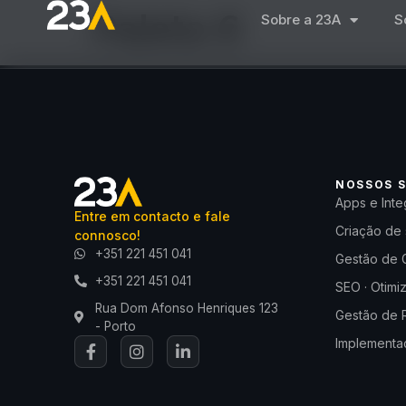
Paleta 6
Sobre a 23A
S
NOSSOS S
Apps e Inte
Entre em contacto e fale
Criação de 
connosco!
+351 221 451 041
Gestão de 
+351 221 451 041
SEO · Otimi
Rua Dom Afonso Henriques 123
Gestão de 
- Porto
Implementaç