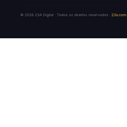
© 2026 23A Digital · Todos os direitos reservados ·
23a.com.