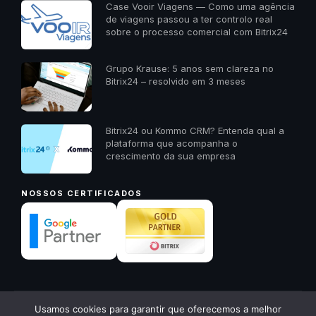
Case Vooir Viagens — Como uma agência
de viagens passou a ter controlo real
sobre o processo comercial com Bitrix24
Grupo Krause: 5 anos sem clareza no
Bitrix24 – resolvido em 3 meses
Bitrix24 ou Kommo CRM? Entenda qual a
plataforma que acompanha o
crescimento da sua empresa
NOSSOS CERTIFICADOS
✕
Usamos cookies para garantir que oferecemos a melhor
© 2026 23A Digital · Todos os direitos reservados ·
23a.com.pt