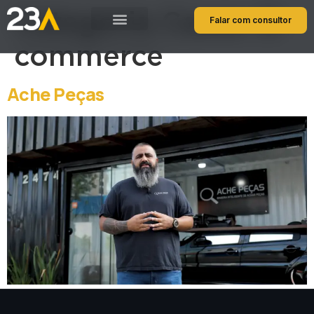
Categoria Cases:
E-
Falar com consultor
commerce
Ache Peças