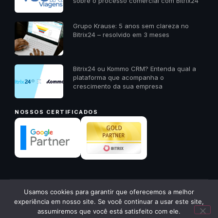
sobre o processo comercial com Bitrix24
Grupo Krause: 5 anos sem clareza no
Bitrix24 – resolvido em 3 meses
Bitrix24 ou Kommo CRM? Entenda qual a
plataforma que acompanha o
crescimento da sua empresa
NOSSOS CERTIFICADOS
✕
Usamos cookies para garantir que oferecemos a melhor
© 2026 23A Digital · Todos os direitos reservados ·
23a.com.pt
Quer receber um diagnóstico
experiência em nosso site. Se você continuar a usar este site,
gratuito da sua empresa? Me
Política de Privacidade
Voltar ao início ↑
assumiremos que você está satisfeito com ele.