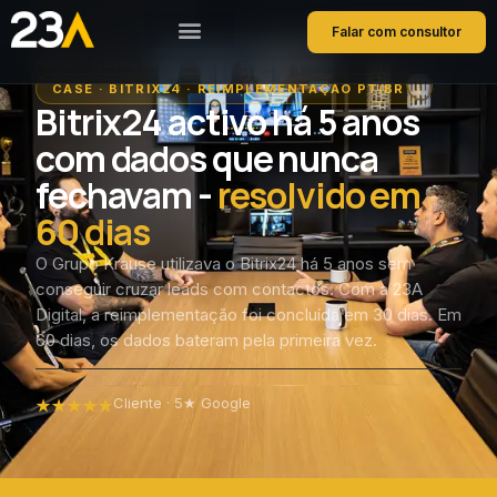
Falar com consultor
Home
Cases de Sucesso
Grupo Krause
CASE · BITRIX24 · REIMPLEMENTAÇÃO PT/BR
Bitrix24 activo há 5 anos
com dados que nunca
fechavam -
resolvido em
60 dias
O Grupo Krause utilizava o Bitrix24 há 5 anos sem
conseguir cruzar leads com contactos. Com a 23A
Digital, a reimplementação foi concluída em 30 dias. Em
60 dias, os dados bateram pela primeira vez.
Cliente · 5★ Google
★★★★★