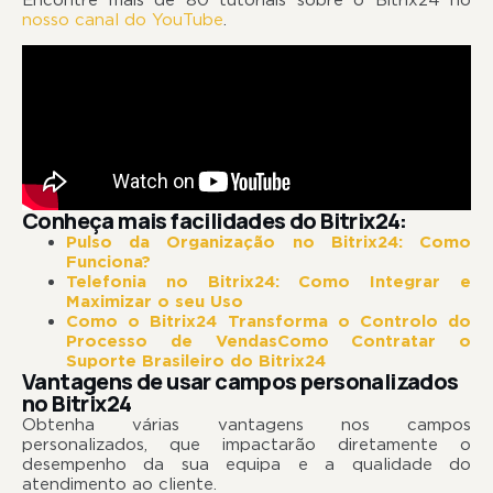
nosso canal do YouTube
.
Conheça mais facilidades do Bitrix24:
Pulso da Organização no Bitrix24: Como
Funciona?
Telefonia no Bitrix24: Como Integrar e
Maximizar o seu Uso
Como o Bitrix24 Transforma o Controlo do
Processo de VendasComo Contratar o
Suporte Brasileiro do Bitrix24
Vantagens de usar campos personalizados
no Bitrix24
Obtenha várias vantagens nos campos
personalizados, que impactarão diretamente o
desempenho da sua equipa e a qualidade do
atendimento ao cliente.